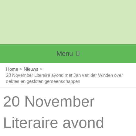
Ga
naar
de
inhoud
Main
Menu
Menu
Home
Nieuws
20 November Literaire avond met Jan van der Winden over
sektes en gesloten gemeenschappen
20 November
Literaire avond