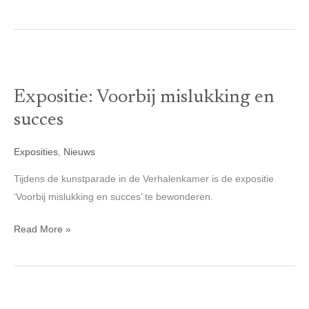
Expositie:
Voorbij
Expositie: Voorbij mislukking en
mislukking
en
succes
succes
Exposities
,
Nieuws
Tijdens de kunstparade in de Verhalenkamer is de expositie
‘Voorbij mislukking en succes’ te bewonderen.
Read More »
“Doordachte